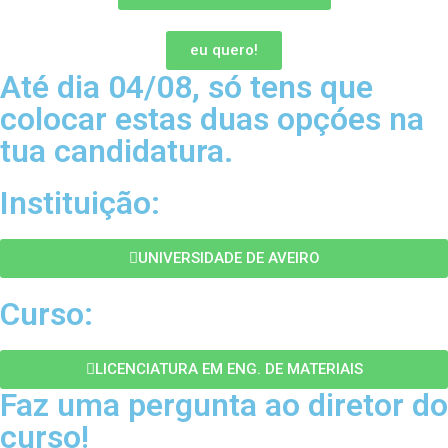
eu quero!
Até dia 04/08, só tens que
colocar estas duas opçóes na
tua candidatura.
Instituição:
UNIVERSIDADE DE AVEIRO
Curso:
LICENCIATURA EM ENG. DE MATERIAIS
Faz uma pergunta ao diretor do
curso!