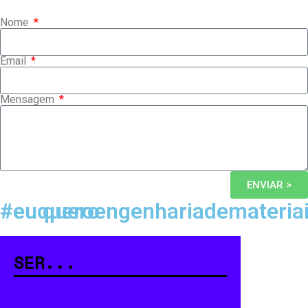
Nome
Email
Mensagem
ENVIAR >
#eu quero
#euqueroengenhariademateria